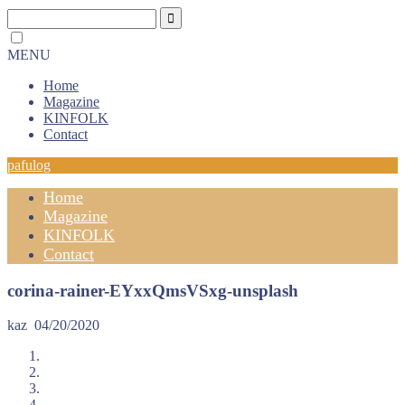
MENU
Home
Magazine
KINFOLK
Contact
pafulog
Home
Magazine
KINFOLK
Contact
corina-rainer-EYxxQmsVSxg-unsplash
kaz
04/20/2020