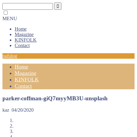
MENU
Home
Magazine
KINFOLK
Contact
pafulog
Home
Magazine
KINFOLK
Contact
parker-coffman-giQ7myyMB3U-unsplash
kaz
04/20/2020